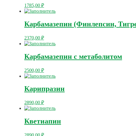
1785,00
₽
Карбамазепин (Финлепсин, Тигр
2370,00
₽
Карбамазепин с метаболитом
2500,00
₽
Карипразин
2890,00
₽
Кветиапин
2890,00
₽