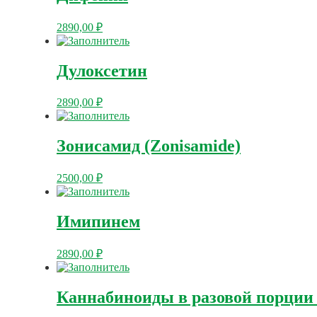
2890,00
₽
Дулоксетин
2890,00
₽
Зонисамид (Zonisamide)
2500,00
₽
Имипинем
2890,00
₽
Каннабиноиды в разовой порции