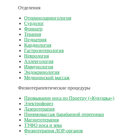
Отделения
Оториноларингология
Сурдолог
Фониатр
Терапия
Педиатрия
Кардиология
Гастроэнтерология
Неврология
Аллергология
Иммунология
Эндокринология
Медицинский массаж
Физиотерапевтические процедуры
Промывание носа по Проетцу («Кукушка»)
Электрофорез
Лазеротерапия
Пневмомассаж барабанной перепонки
Магнитотерапия
ТУФО носа и зева
Физиотерапия ЛОР-органов