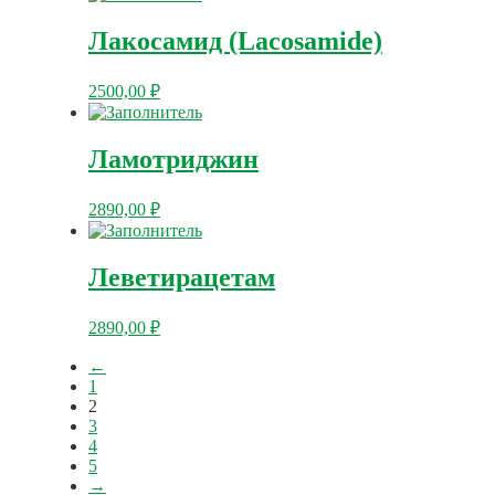
Лакосамид (Lacosamide)
2500,00
₽
Ламотриджин
2890,00
₽
Леветирацетам
2890,00
₽
←
1
2
3
4
5
→