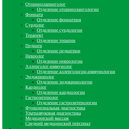
Оториноларинголог
Отделение оторинолангологии
Фониатр
Отделение фониатрии
Сурдолог
Отделение сурдологии
Терапевт
Отделение терапии
Педиатр
Отделение педиатрии
Невролог
Отделение неврологии
Аллерголог-иммунолог
Отделение аллергологии-иммунологии
Эндокринолог
Отделение эндокринологии
Кардиолог
Отделение кардиологии
Гастроэнтеролог
Отделение гастроэнтерологии
Функциональная диагностика
Ультразвуковая диагностика
Медицинский массаж
Средний медицинский персонал
Медицинские анализы