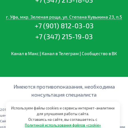
г. Уфа, мкр. Зеленая роща, ул. Степана Кувыкина 23, п.5
+7 (901) 812-03-03
+7 (347) 215-19-03
Канал в Макс
|
Канал в Телеграм
|
Сообщество в ВК
Имеются противопоказания, необходима
консультация специалиста
Используем файлы cookies и сервисы интернет-аналитики
2011 -
2026 © ЛКЦ "ЛОР-Клиника" – многопрофильный медицинский
для улучшения работы сайта.
центр для всей семьи!
Оставаясь на сайте, вы соглашаетесь с
Сайт носит исключительно информационный характер и ни при каких
Политикой использования файлов «cookie»
условиях не является публичной офертой, определяемой положениями