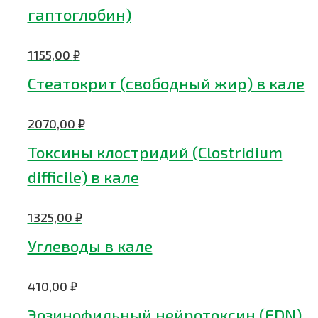
гаптоглобин)
1155,00
₽
Стеатокрит (свободный жир) в кале
2070,00
₽
Токсины клостридий (Clostridium
difficile) в кале
1325,00
₽
Углеводы в кале
410,00
₽
Эозинофильный нейротоксин (EDN)