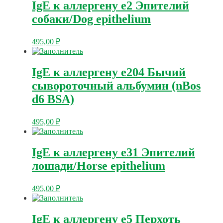
IgE к аллергену e2 Эпителий
собаки/Dog epithelium
495,00
₽
IgE к аллергену e204 Бычий
сывороточный альбумин (nBos
d6 BSA)
495,00
₽
IgE к аллергену e31 Эпителий
лошади/Horse epithelium
495,00
₽
IgE к аллергену e5 Перхоть