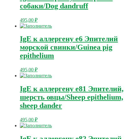
собаки/Dog dandruff
495,00
₽
IgE к аллергену e6 Эпителий
морской свинки/Guinea pig
epithelium
495,00
₽
IgE к аллергену e81 Эпителий,
шерсть овцы/Sheep epithelium,
sheep dander
495,00
₽
IgE к аллергену e82 Эпителий