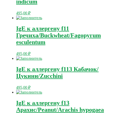
indicum
495,00
₽
IgE к аллергену f11
Гречиха/Buckwheat/Fagopyrum
esculentum
495,00
₽
IgE к аллергену f113 Кабачок/
Цукини/Zucchini
495,00
₽
IgE к аллергену f13
Арахис/Peanut/Arachis hypogaea