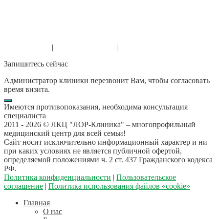
г. Уфа, мкр. Зеленая роща, ул. Степана Кувыкина 23, п.5
+7 (901) 812-03-03
+7 (347) 215-19-03
Канал в Макс
|
Канал в Телеграм
|
Сообщество в ВК
Запишитесь сейчас
Администратор клиники перезвонит Вам, чтобы согласовать
время визита.
Имеются противопоказания, необходима консультация
специалиста
2011 -
2026 © ЛКЦ "ЛОР-Клиника" – многопрофильный
медицинский центр для всей семьи!
Сайт носит исключительно информационный характер и ни
при каких условиях не является публичной офертой,
определяемой положениями ч. 2 ст. 437 Гражданского кодекса
РФ.
Политика конфиденциальности
|
Пользовательское
соглашение
|
Политика использования файлов «cookie»
Главная
О нас