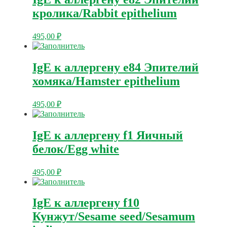
кролика/Rabbit epithelium
495,00
₽
IgE к аллергену e84 Эпителий
хомяка/Hamster epithelium
495,00
₽
IgE к аллергену f1 Яичный
белок/Egg white
495,00
₽
IgE к аллергену f10
Кунжут/Sesame seed/Sesamum