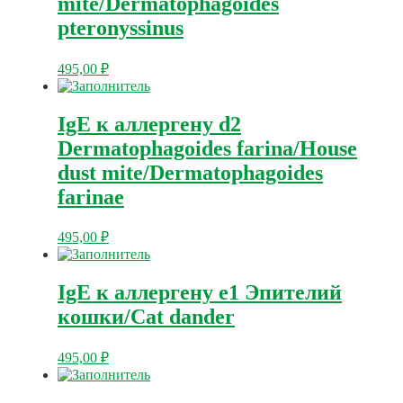
mite/Dermatophagoides
pterоnyssinus
495,00
₽
IgE к аллергену d2
Dermatophagoides farina/House
dust mite/Dermatophagoides
farinae
495,00
₽
IgE к аллергену e1 Эпителий
кошки/Cat dander
495,00
₽