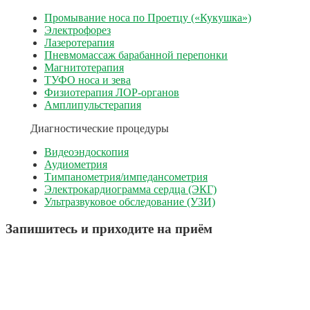
Промывание носа по Проетцу («Кукушка»)
Электрофорез
Лазеротерапия
Пневмомассаж барабанной перепонки
Магнитотерапия
ТУФО носа и зева
Физиотерапия ЛОР-органов
Амплипульстерапия
Диагностические процедуры
Видеоэндоскопия
Аудиометрия
Тимпанометрия/импедансометрия
Электрокардиограмма сердца (ЭКГ)
Ультразвуковое обследование (УЗИ)
Запишитесь и приходите на приём
г. Уфа, мкр. Затон, ул. Судоремонтная 27, п.1
+7 (901) 817-03-03
+7 (347) 215-18-03