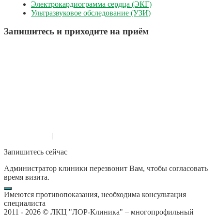
Электрокардиограмма сердца (ЭКГ)
Ультразвуковое обследование (УЗИ)
Запишитесь и приходите на приём
г. Уфа, мкр. Затон, ул. Судоремонтная 27, п.1
+7 (901) 817-03-03
+7 (347) 215-18-03
г. Уфа, мкр. Зеленая роща, ул. Степана Кувыкина 23, п.5
+7 (901) 812-03-03
+7 (347) 215-19-03
Канал в Макс
|
Канал в Телеграм
|
Сообщество в ВК
Запишитесь сейчас
Администратор клиники перезвонит Вам, чтобы согласовать
время визита.
Имеются противопоказания, необходима консультация
специалиста
2011 -
2026 © ЛКЦ "ЛОР-Клиника" – многопрофильный