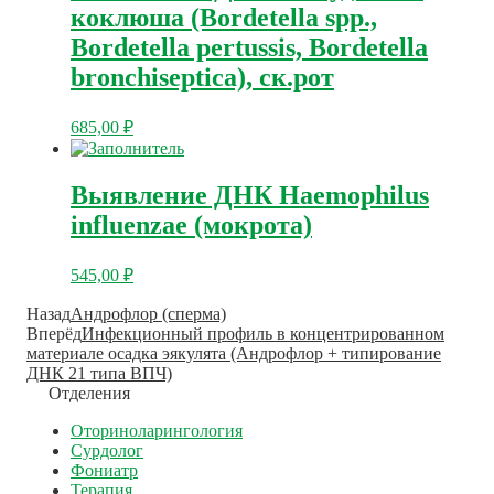
коклюша (Bordetella spp.,
Bordetella pertussis, Bordetella
bronchiseptica), ск.рот
685,00
₽
Выявление ДНК Haemophilus
influenzae (мокрота)
545,00
₽
Назад
Андрофлор (сперма)
Вперёд
Инфекционный профиль в концентрированном
материале осадка эякулята (Андрофлор + типирование
ДНК 21 типа ВПЧ)
Отделения
Оториноларингология
Сурдолог
Фониатр
Терапия