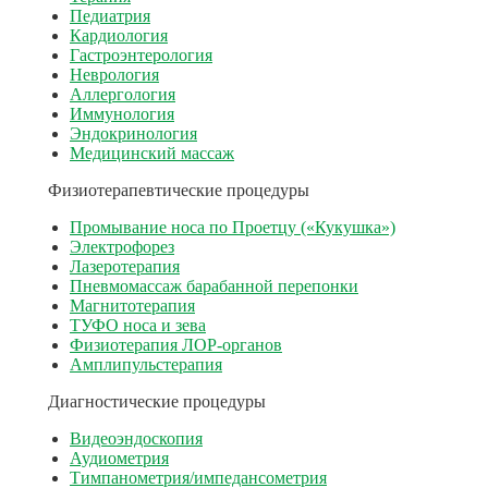
Педиатрия
Кардиология
Гастроэнтерология
Неврология
Аллергология
Иммунология
Эндокринология
Медицинский массаж
Физиотерапевтические процедуры
Промывание носа по Проетцу («Кукушка»)
Электрофорез
Лазеротерапия
Пневмомассаж барабанной перепонки
Магнитотерапия
ТУФО носа и зева
Физиотерапия ЛОР-органов
Амплипульстерапия
Диагностические процедуры
Видеоэндоскопия
Аудиометрия
Тимпанометрия/импедансометрия